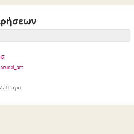
ιρήσεων
ΗΣ
arusel_art
22 Πάτρα