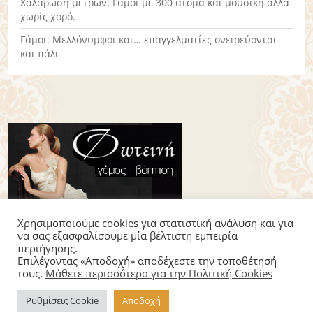
Χαλάρωση μέτρων: Γάμοι με 300 άτομα και μουσική αλλά
χωρίς χορό.
Γάμοι: Μελλόνυμφοι και… επαγγελματίες ονειρεύονται
και πάλι
Χρησιμοποιούμε cookies για στατιστική ανάλυση και για
να σας εξασφαλίσουμε μία βέλτιστη εμπειρία
περιήγησης.
Επιλέγοντας «Αποδοχή» αποδέχεστε την τοποθέτησή
© 2014 weddingmania.gr All rights reserved.
Όροι Χρήσης
|
Διαφημιστείτε
τους.
Μάθετε περισσότερα για την Πολιτική Cookies
κατασκευή ιστοσελίδας elogic.gr
Ρυθμίσεις Cookie
Αποδοχή